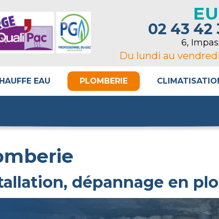
EU
02 43 42 
6, Impa
Du lundi au vendred
HAUFFE EAU
PLOMBERIE
CLIMATISATIO
omberie
tallation, dépannage en pl