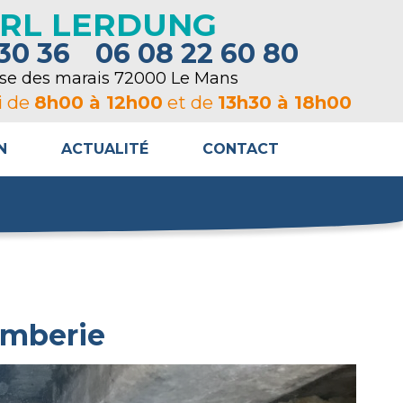
RL LERDUNG
30 36
06 08 22 60 80
sse des marais 72000 Le Mans
i de
8h00 à 12h00
et de
13h30 à 18h00
N
ACTUALITÉ
CONTACT
omberie