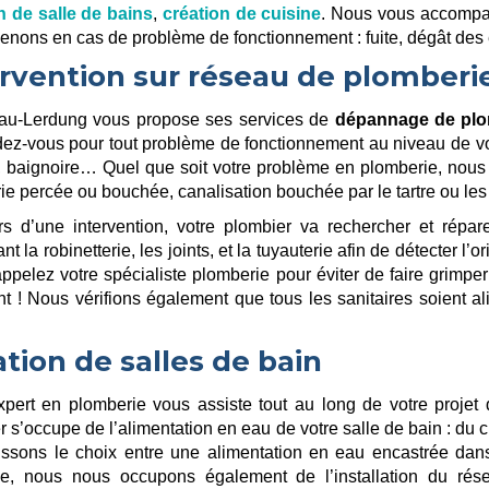
n de salle de bains
,
création de cuisine
. Nous vous accompag
rvenons en cas de problème de fonctionnement : fuite, dégât de
ervention sur réseau de plomberi
au-Lerdung vous propose ses services de
dépannage de plo
dez-vous pour tout problème de fonctionnement au niveau de vos 
 baignoire… Quel que soit votre problème en plomberie, nous a
rie percée ou bouchée, canalisation bouchée par le tartre ou 
s d’une intervention, votre plombier va rechercher et répare
t la robinetterie, les joints, et la tuyauterie afin de détecter l’
appelez votre spécialiste plomberie pour éviter de faire grimpe
t ! Nous vérifions également que tous les sanitaires soient a
tion de salles de bain
xpert en plomberie vous assiste tout au long de votre projet
 s’occupe de l’alimentation en eau de votre salle de bain : du c
issons le choix entre une alimentation en eau encastrée dan
ée, nous nous occupons également de l’installation du ré