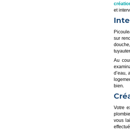
créatio
et inte
Int
Picoule
sur ren
douche,
tuyaute
Au cour
examinan
d’eau, 
logemen
bien.
Créa
Votre e
plombier
vous la
effectu