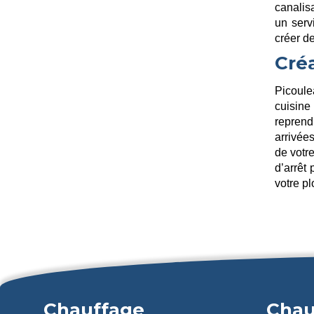
canalis
un serv
créer d
Créa
Picoul
cuisine
reprendr
arrivée
de votre
d’arrêt
votre pl
Chauffage
Chau