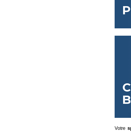
P
C
B
Votre
s